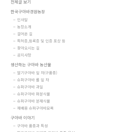
전체글 보기
한국구아바경원농장
인사말
농장소개
걸어온 길
특허증,등록증 및 인증 포상 등
찾아오시는 길
공지사항
생산하는 구아바 농산물
딸기구아바 잎 차(구품종)
슈퍼구아바 롤 잎 차
슈퍼구아바 과일
슈퍼구아바 화분식물
슈퍼구아바 분재식물
재배용 슈퍼구아바묘목
구아바 이야기
구아바 품종과 특성