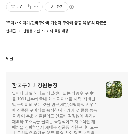
공감
구독하기
'구아바 이야기/한국구아바 기원과 구아바 품종 육성'의 다른글
현재글
신품종 기현구아바의 육종 배경
댓글
한국구아바경원농장
잎이나 과일 하나도 버릴것이 없는 약용수 구아바
를 1991년부터 국내 최초로 재배를 시작, 재배법
및 구아바의 모든 것을 연구,개발,정립하였고 우수
한 신품종 구아바를 육성하여 국가에 첫 품종 등록
을 하여 추운 겨울철에도 연료비 걱정없이 유기농
재배와 고소득을 올리는 독창적이고 자주적인 재
배법을 전파하면서 재배용 신품종 기현구아바묘목
과 특허받은 유기농 명품 롤 잎 차와 명품 과일을