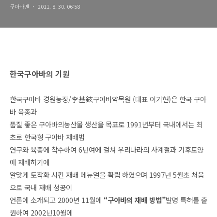
구아바맨
2011. 8. 30. 06:58
한국구아바의 기원
한국구아바 경원농장/李基鉉구아바약목원 (대표 이기현)은 한국 구아
바 육종과
품질 좋은 구아바의농산물 생산을 목표로 1991년부터 국내에서는 최
초로 한국형 구아바 재배법
연구와 육종에 착수하여 6년여에 걸쳐 우리나라의 사계절과 기후토양
에 재배하기에
알맞게 토착화 시킨 재배 메뉴얼을 확립 하였으며 1997년 5월초 처음
으로 국내 재배 성공이
언론에 소개되고 2000년 11월에
“구아바의 재배 방법”
발명 특허를 출
원하여 2002년10월에