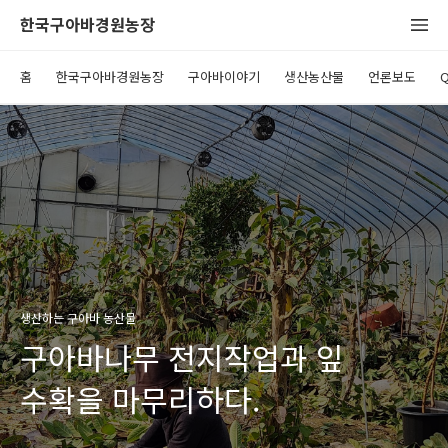
한국구아바경원농장
홈
한국구아바경원농장
구아바이야기
생산농산물
언론보도
생산하는 구아바 농산물
구아바나무 전지작업과 잎
수확을 마무리하다.