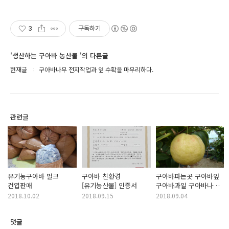
3
구독하기
'생산하는 구아바 농산물 '의 다른글
현재글
구아바나무 전지작업과 잎 수확을 마무리하다.
관련글
유기농구아바 벌크
구아바 친환경
구아바파는곳 구아바잎
건엽판매
[유기농산물] 인증서
구아바과일 구아바나무
신품종슈퍼구아바
2018.10.02
2018.09.15
2018.09.04
댓글