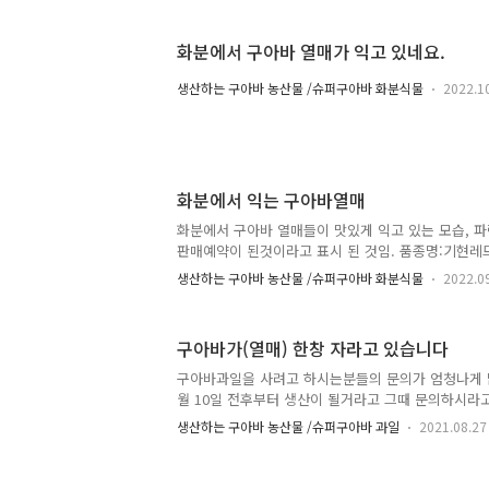
화분에서 구아바 열매가 익고 있네요.
생산하는 구아바 농산물 /슈퍼구아바 화분식물
2022.1
화분에서 익는 구아바열매
화분에서 구아바 열매들이 맛있게 익고 있는 모습, 파
판매예약이 된것이라고 표시 된 것임. 품종명:기현레
높고 향과 맛이 환상적 임.
생산하는 구아바 농산물 /슈퍼구아바 화분식물
2022.0
구아바가(열매) 한창 자라고 있습니다
구아바과일을 사려고 하시는분들의 문의가 엄청나게 많
월 10일 전후부터 생산이 될거라고 그때 문의하시라
늦어질 것으로 예상됩니다. 그래서 요즘 한창 열매가
생산하는 구아바 농산물 /슈퍼구아바 과일
2021.08.27
함께 알려 드립니다. 품종명: 레드-리구아바 / 2021년
드-리구아바 / 2021년 8월 25일 촬영 열매가 익는 
이면 외국인용 그린구아바는 판매할 것이 생산되었는