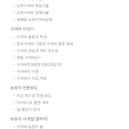
슈퍼구아바 화분식물
슈퍼구아바 분재식물
재배용 슈퍼구아바묘목
구아바 이야기
구아바 품종과 특성
한국구아바 기원과 구아바 품종 육성
구아바 과일과 차의 우수성
명품 구아바는?
구아바의성분분석표(과일/차)
구아바의 이용
구아바의 이모,저모
농장의 언론보도
최근 매스컴 방영/보도
TV/라디오 출연 내역
일/월간지/잡지
농장의 사계절(갤러리)
구아바 농장의 봄