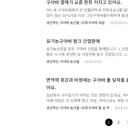
구아바 열매가 요즘 한창 커지고 있어요.
당히 늦습니다. 농사는 음력의 절기(節期)따라 돌아
어느새 구아바열매가 큰 밤톨만하게 커졌네요.8월 
많이 찿는 55%가량 익은 그린구아바를수확하게 될
로 재배하여 [유기농산물 인증]을 받은 구아바랍니다.
생산하는 구아바 농산물 /슈퍼구아바 과일
2019.08.02
간동안 생산된 신품종 기현구아바과일을국내 소비자는
거의 대부분은 다문화 가족들이 구입하여 먹었던 것이
이 부족하였고 어디에서 언제 생산되는지잘 몰랐던거
유기농구아바 벌크 건엽판매
여 즐겨 먹는 55% 익은 그린구아바인데요 이사진은 
금왕읍에 사시는 분이 우리농장에서 구입해간것을 
유기농인증을 받은 구아바 건엽을 판매합니다. 1.건엽
우리농장에도 보내주었습니다. 은 기현골드3호 품종
좋은 시기에 생산한 잎 사업자용 벌크 건엽입니다. 2.포
850g 정도이고 큰것은 1,50..
봉, 외피는 광선차단 PP포로 2중 포장되어 있습니다.
생산하는 구아바 농산물
2018.10.02
면역력 증강과 비염에는 구아바 롤 잎차를 
아요.
일년중의 사시절기가 바뀌는 것은 변함이 없네요. 처
아래 바람은 더 상쾌해 졌고 아침, 저녁으로는 제법
건데..... 요 며칠 전부터 [특허]받은 [유기농] 명품
생산하는 구아바 농산물 /슈퍼구아바 롤 잎 차
2018.10
평소보다 더 늘었어요. 요 며칠 전부터 [특허]받은 [유
를 찿는 사람이 평소보다 더 늘었어요. 아마도 면역
기도 많이 걸리고 아르레기 체질을 가진 비염있는 분
1
2
나오는 가 봅니다. 감기가 걸리거나 콧물 재채기가 