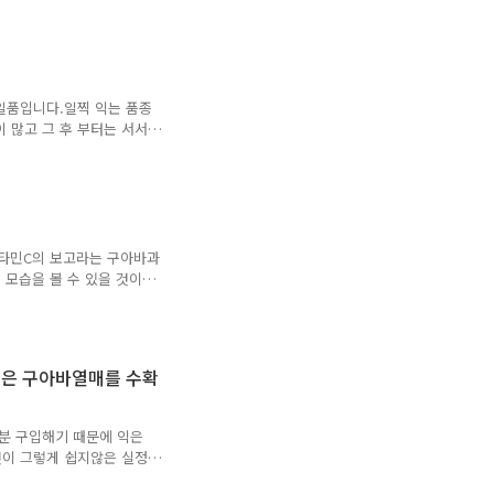
 남기고 전지 함 - 기현골드
전지 함 - 기현골드 3호
일품입니다.일찍 익는 품종
이 많고 그 후 부터는 서서
 열매는 내년 2월말까지는
비타민C의 보고라는 구아바과
 모습을 볼 수 있을 것이
23. 9.18일 1호 재배사 (국
. 18일 촬영, 한국구아바경원농
 익은 구아바열매를 수확
분 구입해기 때문에 익은
것이 그렇게 쉽지않은 실정