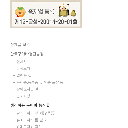
전체글 보기
한국구아바경원농장
인사말
농장소개
걸어온 길
특허증,등록증 및 인증 포상 등
찾아오시는 길
공지사항
생산하는 구아바 농산물
딸기구아바 잎 차(구품종)
슈퍼구아바 롤 잎 차
슈퍼구아바 과일