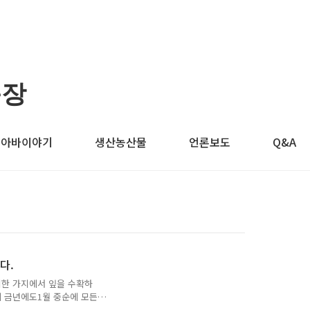
농장
구아바이야기
생산농산물
언론보도
Q&A
다.
지한 가지에서 잎을 수확하
 금년에도1월 중순에 모든
을 수 있도록 남기고 전지