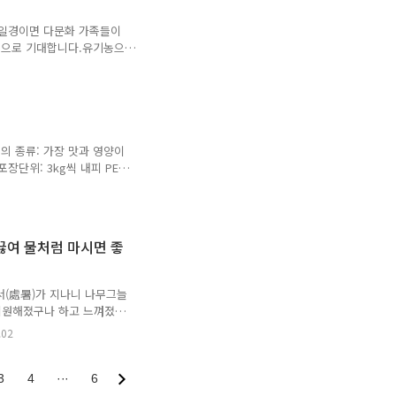
가는게 정확하네요.
말일경이면 다문화 가족들이
것으로 기대합니다.유기농으
사실상 그동안 6여년의 기
 몰라서 먹지를 못했어요.
죠.​재배면적이 적어 생산량
죠. 다문화 가정에서 구입하
2014년 가을에 충북 음성군
친구분들에게 보낸 사진인데
의 종류: 가장 맛과 영양이
인데요. 열매한가가 평균
장단위: 3kg씩 내피 PE밀
끓여 물처럼 마시면 좋
서(處暑)가 지나니 나무그늘
 시원해졌구나 하고 느껴졌던
 구아바 롤 잎차를 찿는 사람이
.02
기농] 명품 구아바 롤 잎차
력이 떨어지는 환절기라서 감
들이 재채기와 콧물도 많이
3
4
···
6
날때만 구아바차 물을 찿지말