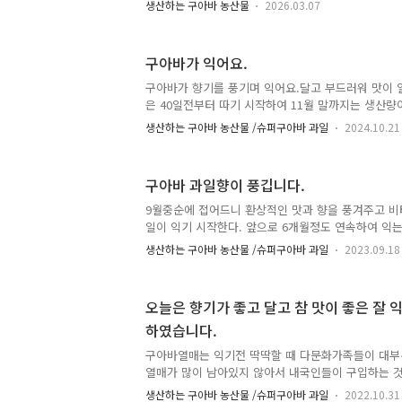
생산하는 구아바 농산물
2026.03.07
함 - 레드리품종열매가 달려있는 것은 익을 수 있도록
3호 품종열매가 달려있는 것은 익을 수 있도록 남기고 
품종
구아바가 익어요.
구아바가 향기를 풍기며 익어요.달고 부드러워 맛이 
은 40일전부터 따기 시작하여 11월 말까지는 생산량
히 생산량이 줄어들어도11월경 4차로 개화하여 맺은
생산하는 구아바 농산물 /슈퍼구아바 과일
2024.10.21
생산이 되는 참 대단하고 좋은 구아바나무입니다.
구아바 과일향이 풍깁니다.
9월중순에 접어드니 환상적인 맛과 향을 풍겨주고 
일이 익기 시작한다. 앞으로 6개월정도 연속하여 익는
다. 2023. 8. 18일 한국구아바경원농장 1호 재배사 20
생산하는 구아바 농산물 /슈퍼구아바 과일
2023.09.18
가품종보호권 등록품종 / 품종명: 레드 리) 2023. 9
장 (국가품종보호권 등록품종 / 품종명: 레드 리)
오늘은 향기가 좋고 달고 참 맛이 좋은 잘
하였습니다.
구아바열매는 익기전 딱딱할 때 다문화가족들이 대부
열매가 많이 남아있지 않아서 내국인들이 구입하는 
입니다.
생산하는 구아바 농산물 /슈퍼구아바 과일
2022.10.31