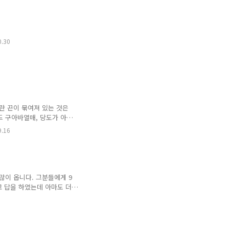
0.30
란 끈이 묶여져 있는 것은
드 구아바열매, 당도가 아주
9.16
이 옵니다. 그분들에게 9
고 답을 하였는데 아마도 더
 자라고있다는 것을 사진과
 8월 25일 촬영 품종명: 레
계절이 빠를 때는 8월 25일경
데 금년은 과일 생산이 상