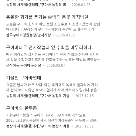
하였네요.꽃 봉오리가 생겨서 활쫙 피고 꽃잎이 지기까지의 개화
를 농장들어가는 출입구 좌,우에한그루씩 두그루를 심었던 건데
농장의 사계절(갤러리)/구아바 농장의 봄
2026.04.26
기간이 엄청 긴것이 장점이고꽃송이는 크지도 작지도 않은 순백
25년이 훨씬 지났으니 지금은 엄청나게 자랐겠네요.
색의 홑꽃입니다.꽃이지고 나면 별모양의 열매가 맺혀 이듬해 봄
은은한 향기를 풍기는 순백의 봄꽃 가침박달
까지는 달려있는 것도 볼만하지요. 또한 가침박달나무는 다음과
오늘은 구아바 소식이 아닌 정원 조경수로 희소성이있는 에 관한
같은 장점이 있습니다. 1.폭풍 성장하는 보통의 정원수는 심어서
얘기입니다.우리집과 구아바재배농장 주변에 오래전부터 가침
기르다가 몇년이 지나면 넓혀 심거나 베어 내거나 하여여 하지만
박달나무를 심어 놓고 매년 봄이면 그 꽃의 화사함에가던 걸음을
가침박달나무는 가지의 분지력이 좋고 옆가지가 잘 자라므로 키
한국구아바경원농장/공지사항
2026.03.15
멈추 곤 하였던 것이다. 그간에 기르던 묘목을 구아바농장 부근
는 2~3m 내,외이기 때문에 정원수로는 정말로 좋다는 것을 몸
의 공지와 주택 정원 빈곳에 여러 그루를 심었다.일명 라고도 부
소 느끼고 있다. 2.꽃이 지거나 낙엽이 떨어 진 후 나무 주위가 지
구아바나무 전지작업과 잎 수확을 마무리하다.
르는 가침 박달나무는 음성군 삼성면의 기준으로는 매년 4월 15
져분하지..
매년 어김없이 실시하는 구아바나무 전지 작업과 전지한 가지에
일 전,후로 피우는 순백색의 꽃은 기분좋은 은은한 꽃향을 풍기
서 잎을 수확하고건조기에 건조를 하는 등 모든 작업을 병행을하
는데 개화기간도 아주 긴편에 속한다.이식탓도 하지않아서 착근
는데 금년에도1월 중순에 모든 작업을 잘 마무리 하였네요. 열매
도 빠르고 화아분화가 잘되어 꽃이 아주 잘 피는 것도 장점이다.
생산하는 구아바 농산물
2026.03.07
가 달려있는 것은 익을 수 있도록 남기고 전지 함 - 레드리품종열
한편 우리농장주변과 정원에 심은 가침박달나무는 모두 두 종류
매가 달려있는 것은 익을 수 있도록 남기고 전지 함 - 기현골드 3
인데 국내에 있는 가침박달나무의 품종은 모두 다 있는 셈이다.
겨울철 구아바열매
호 품종열매가 달려있는 것은 익을 수 있도록 남기고 전지 함 -
가침박달 기르는 방법 문의 : 한국구아바경..
요즘은 날씨가 매우 차다. 이런 추위에도 녹색의 잎파리에 가려
기현골드 3호 품종
져 전혀 보이지않던 녹색의 열매가 자라 커져서 노랗거나 붉은
물이 들어 어느날 갑자기 나타나서 눈에 들어와 놀라게 한다.하
농장의 사계절(갤러리)/구아바 농장의 겨울
2025.12.15
도 기특해서 한컷하였다.위 1,2 사진설명: 촬영- 2025.12.14 /
품종명-레드 리(품종보호권 제7989호 등록) / 품종의 특장점 -
구아바와 완두콩
연중 1~2회 개화하여 착과가 되고 과일 및 잎의 생산성이 높으
기현구아바농원의 구아바나무와 나무사이에 간작으로
며 과육은 붉고 은은한 과향으로 당도가 높아 환상적인 맛을 지
2025.09.19일 봄철에 자가 생산하여식용중인 완두콩 씨앗을
녔음위 3,4 사진설명: 촬영 - 2025.12.14 / 품종명 - 연구 개발
직접 파종을 하였던 것인데 잘자라서 계속 꽃이 피고 꼬투리가
중(무명) / 특장점 - 연중 1~2회 개화, 착과하고 생산성이 엄청난
농장의 사계절(갤러리)/구아바 농장의 겨울
2025.12.01
맺히더니제법 고투리가 커지고 있다.음성지방은 겨울철에 워낙
다수성임, 과육은 붉고 당도가 높아 맛이 좋음
추운곳이라서 요즘도 농장가까이에 걸어둔 수은 온도계는 아침