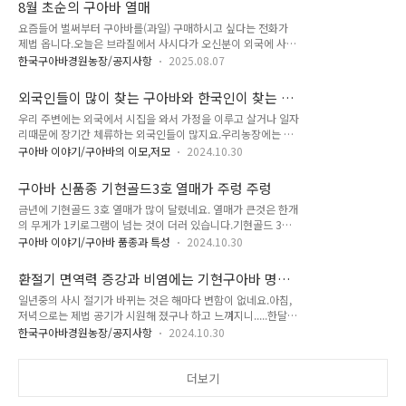
8월 초순의 구아바 열매
해뜰 무렵에는영하 10℃까지 내려가 있고구아바 재배하우스는
요즘들어 벌써부터 구아바를(과일) 구매하시고 싶다는 전화가
보름 전부터 지하수 수막을 가동하여도 아침 해뜨기 직전 온도는
제법 옵니다.​오늘은 브라질에서 사시다가 오신분이 외국에 사시
영상 6℃ 안팍의 낮은 온도이지만연속하여 완두콩의 꽃이피고
면서 잡수셨던 그 맛을 잊지 못하시고 우리농장으로 직접오셔서
열매가 맺힌다.겨울철 밤에 얼까 말까하는 낮은 온도에서 재배하
한국구아바경원농장/공지사항
2025.08.07
구입하시고 싶다고 연락이 왔더군요.​그래서 현재 구아바열매가
는 구아바나무 사이에 금년 처음으로 완두콩을 심어 보았다.콩알
얼마만큼 커졌는지? 언제쯤 농장으로 오셔서 구입이 가능한지?
이 잘 영글어 유기농 완두콩을 먹을 기대에 부풀어 본다. 한편 구
외국인들이 많이 찾는 구아바와 한국인이 찾는 구
그 궁금증을 덜어 주기 위해 이 글을 씁니다. ​구아바나무를 초봄
아바재배농장이니 구아바 나무도 둘러보아야 겠다.지난 5..
아바과일?
우리 주변에는 외국에서 시집을 와서 가정을 이루고 살거나 일자
에 전지를하여 잎 카 수확을 끝낸 뒤 새 순이 나오면서 꽃이 맺혀
리때문에 장기간 체류하는 외국인들이 많지요.우리농장에는 그
5월하순에 꽃이 피고 열매가 맺혔는데 지금은 어느 사이에 밤톨
분들의 구아바열매의 구입문의는 일년 내내 끊어지지않고 이어
두개 크기만 해졌군요.사진설명: 상,하 / 품종명: 레드 리 구아바
구아바 이야기/구아바의 이모,저모
2024.10.30
지고 있습니다.우리나라 사람들은 80%이상 익어서 속살이 부드
(Red lee Guava)
러운 걸 찾지만 국내에 거주하는 외국인들은 약 55%정도의 땡
구아바 신품종 기현골드3호 열매가 주렁 주렁
감처럼 아주 딱딱한 것을 먹습니다.구아바열매를 손가락으로 지
금년에 기현골드 3호 열매가 많이 달렸네요. 열매가 큰것은 한개
그시 눌렀을 적에 조금이라도 눌러지는 감이 있으면 구입하지 않
의 무게가 1키로그램이 넘는 것이 더러 있습니다.기현골드 3호
습니다.그렇게 익기전에 모두 사가기 때문에 익은 구아바과일을
구아바의 열매는 다수성이며 열매 과육의 색깔은 유백색이고 과
찾으시는 한국분들에게는 구매할 기회가 잘 돌아가지 않는 것입
구아바 이야기/구아바 품종과 특성
2024.10.30
육이 두껍고 약간 아삭하며 맛이 좋은 정도의산미가 아주 조금있
니다. 물론 생산량이 크게 부족한 것이 더 큰 이유이긴 하지요.익
고 저장성이 구아바과일중에서는 가장 오래갑니다.
기전에 구입하여 먹는 식습관이 있는 까닭은 껍질이 얇아 껍질째
환절기 면역력 증강과 비염에는 기현구아바 명품
먹는 구아바열매인데다 영양이 높으면서 달고 향기가..
잎,차를 끓여 물처럼 마시면 좋아요.
일년중의 사시 절기가 바뀌는 것은 해마다 변함이 없네요.아침,
저녁으로는 제법 공기가 시원해 졌구나 하고 느껴지니.....한달
전부터 기현구아바 명품 잎,차를 찿는 분이 평소보다 많이 늘었
한국구아바경원농장/공지사항
2024.10.30
어요.아마 면역력이 떨어지는 환절기라서 감기도 많이 걸리고 아
르레기성 비염있는 분들이 재채기와 콧물도 많이 나오는 가 봅
니다. 감기가 걸리거나 콧물 재채기가 날때만 구아바 잎,차 물을
더보기
찿지말고 평소에 음식에 첨가하거나 차를 끓여 꾸준하게 물처럼