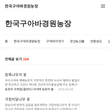
한국구아바경원농장
한국구아바경원농장
홈
한국구아바경원농장
구아바이야기
생산농산물
언론보도
전체글 보기
264
참죽나무의 꽃
우리구아바 재배농장의 가장자리 한켠에 서서서 해마다 봄철이
면 향긋하고 식감이 색다른 건강먹거리를공급해 주는 참죽나무
가 올해는 꽃을 엄청나게 피웠네요.평생 한번도 실물을 보지못한
농장의 사계절(갤러리)/구아바 농장의 봄
2026.06.08
참죽나무의 늘어진 꽃다발이 하도 신기하여 향을 맡아보니 고소
하면서달콤한 꽃향을 풍겨주네요.우리농장의 참죽나무는 수입
가침박달나무 꽃
산이 아닌 토종이라서 향도 진하고 고추장에 무쳐서 먹으면 정말
청순미에 반하여 걸음을 멈추게하는 가침박달나무의 꽃 이야기
맛이 좋아서보물처럼 기른답니다.지난 2000년도에 제주도 서귀
입니다.가침박달 나무의 꽃봉오리가 피어나기 시작하더니 만개
포 강정동에 구아바재배농장을 만들때에는 제법키운 참죽나무